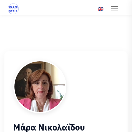
Επιλέξτε τη γλώσ
Μάρα Νικολαΐδου