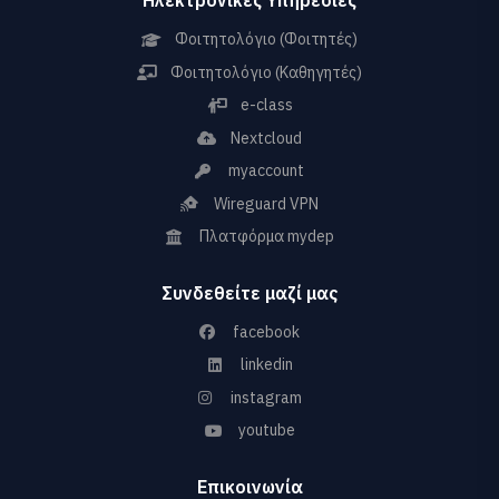
Ηλεκτρονικές Υπηρεσίες
Φοιτητολόγιο (Φοιτητές)
Φοιτητολόγιο (Καθηγητές)
e-class
Nextcloud
myaccount
Wireguard VPN
Πλατφόρμα mydep
Συνδεθείτε μαζί μας
facebook
linkedin
instagram
youtube
Επικοινωνία