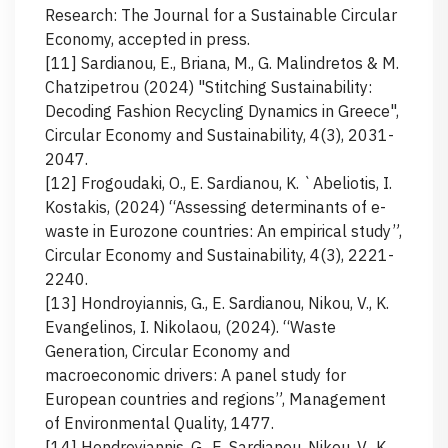
Research: The Journal for a Sustainable Circular
Economy, accepted in press.
[11] Sardianou, E., Briana, M., G. Malindretos & M.
Chatzipetrou (2024) "Stitching Sustainability:
Decoding Fashion Recycling Dynamics in Greece",
Circular Economy and Sustainability, 4(3), 2031-
2047.
[12] Frogoudaki, O., E. Sardianou, K. `Abeliotis, I.
Kostakis, (2024) “Assessing determinants of e-
waste in Eurozone countries: An empirical study”,
Circular Economy and Sustainability, 4(3), 2221-
2240.
[13] Hondroyiannis, G., E. Sardianou, Nikou, V., K.
Evangelinos, I. Nikolaou, (2024). “Waste
Generation, Circular Economy and
macroeconomic drivers: A panel study for
European countries and regions”, Management
of Environmental Quality, 1477.
[14] Hondroyiannis, G., E. Sardianou, Nikou, V., K.