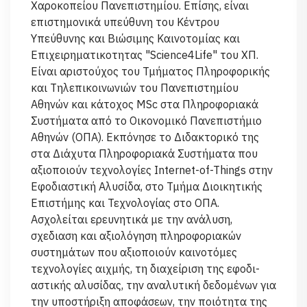
Χαροκοπείου Πανεπιστημίου. Eπίσης, είναι
επιστημονικά υπεύθυνη του Κέντρου
Υπεύθυνης και Βιώσιμης Καινοτομίας και
Επιχειρηματικοτητας "Science4Life" του ΧΠ.
Είναι αριστούχος του Τμήματος Πληροφορι­κής
και Τηλεπικοινωνιών του Πανεπιστημίου
Αθηνών και κάτοχος ΜSc στα Πληροφοριακά
Συστήματα από το Οικονομικό Πανεπιστήμιο
Αθηνών (ΟΠΑ). Εκπόνησε το Διδακτορικό της
στα Διάχυτα Πληροφοριακά Συστήματα που
αξιοποιούν τεχνολογίες Internet-of-Things στην
Εφοδιαστική Αλυσίδα, στο Τμήμα Διοι­κητικής
Επιστήμης και Τεχνολογίας στο ΟΠΑ.
Ασχολείται ερευνητικά με την ανάλυση,
σχεδιαση και αξιολόγηση πληροφορια­κών
συστημάτων που αξιοποιούν καινοτόμες
τεχνολογίες αιχμής, τη διαχείριση της εφοδι­
αστικής αλυσίδας, την αναλυτική δεδομένων για
την υποστήριξη αποφάσεων, την ποιό­τητα της