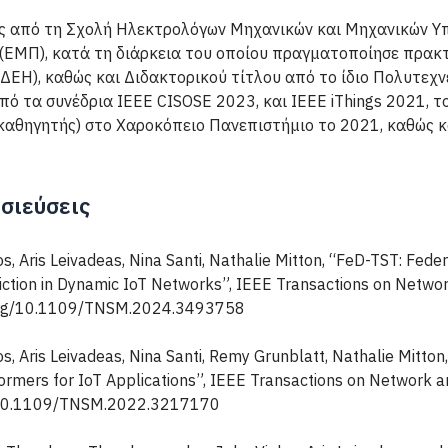
ς από τη Σχολή Ηλεκτρολόγων Μηχανικών και Μηχανικών Υπ
(ΕΜΠ), κατά τη διάρκεια του οποίου πραγματοποίησε πρακ
ΔΕΗ), καθώς και Διδακτορικού τίτλου από το ίδιο Πολυτεχνε
ό τα συνέδρια IEEE CISOSE 2023, και IEEE iThings 2021, 
καθηγητής) στο Χαροκόπειο Πανεπιστήμιο το 2021, καθώς κ
σιεύσεις
, Aris Leivadeas, Nina Santi, Nathalie Mitton, “FeD-TST: Fed
iction in Dynamic IoT Networks”, IEEE Transactions on Networ
.org/10.1109/TNSM.2024.3493758
, Aris Leivadeas, Nina Santi, Remy Grunblatt, Nathalie Mitton
rmers for IoT Applications”, IEEE Transactions on Network 
rg/10.1109/TNSM.2022.3217170