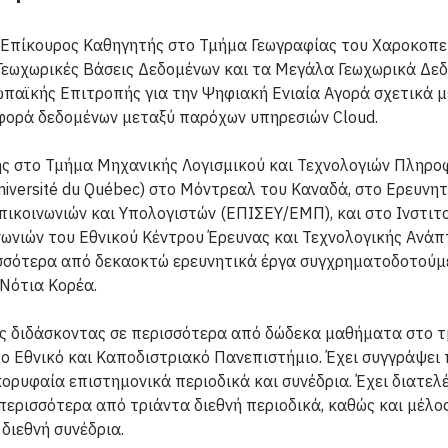
αι Επίκουρος Καθηγητής στο Τμήμα Γεωγραφίας του Χαροκοπε
 Γεωχωρικές Βάσεις Δεδομένων και τα Μεγάλα Γεωχωρικά Δεδ
παϊκής Επιτροπής για την Ψηφιακή Ενιαία Αγορά σχετικά μ
αφορά δεδομένων μεταξύ παρόχων υπηρεσιών Cloud.
ής στο Τμήμα Μηχανικής Λογισμικού και Τεχνολογιών Πληροφ
Université du Québec) στο Μόντρεαλ του Καναδά, στο Ερευνη
ικοινωνιών και Υπολογιστών (ΕΠΙΣΕΥ/ΕΜΠ), και στο Ινστιτ
ωνιών του Εθνικού Κέντρου Έρευνας και Τεχνολογικής Ανάπ
ισσότερα από δεκαοκτώ ερευνητικά έργα συγχρηματοδοτούμ
 Νότια Κορέα.
κός διδάσκοντας σε περισσότερα από δώδεκα μαθήματα στο 
ο Εθνικό και Καποδιστριακό Πανεπιστήμιο. Έχει συγγράψει
κορυφαία επιστημονικά περιοδικά και συνέδρια. Έχει διατε
 περισσότερα από τριάντα διεθνή περιοδικά, καθώς και μέλος
διεθνή συνέδρια.