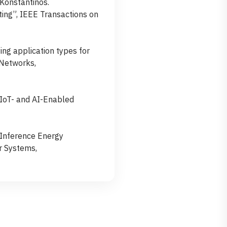
Konstantinos.
ing”, IEEE Transactions on
ying application types for
 Networks,
n IoT- and AI-Enabled
 Inference Energy
r Systems,