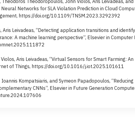
 Theodoros Theodoropoulos, John Violos, Aris Leivadeas, and 
Neural Networks for SLA Violation Prediction in Cloud Comput
gement, https://doi.org/10.1109/TNSM.2023.3292392
, Aris Leivadeas, “Detecting application transitions and identif
ance: A machine learning perspective”, Elsevier in Computer
.comnet.2025.111872
Violos, Aris Leivadeas, “Virtual Sensors for Smart Farming: A
rnet of Things, https://doi.org/10.1016/j.iot.2025.101611
os, Ioannis Kompatsiaris, and Symeon Papadopoulos, “Reducing
omplementary CNNs”, Elsevier in Future Generation Compute
.future.2024.107606