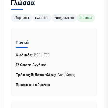
Γλώσσα
Εξάμηνο: 1
ECTS: 5.0
Υποχρεωτικό
Erasmus
Γενικά
Κωδικός:
BSC_IT3
Γλώσσα:
Αγγλικά
Τρόπος διδασκαλίας:
Δια ζώσης
Προαπαιτούμενα: