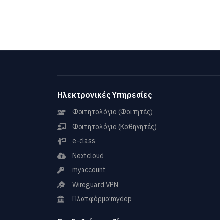
Ηλεκτρονικές Υπηρεσίες
Φοιτητολόγιο (Φοιτητές)
Φοιτητολόγιο (Καθηγητές)
e-class
Nextcloud
myaccount
Wireguard VPN
Πλατφόρμα mydep