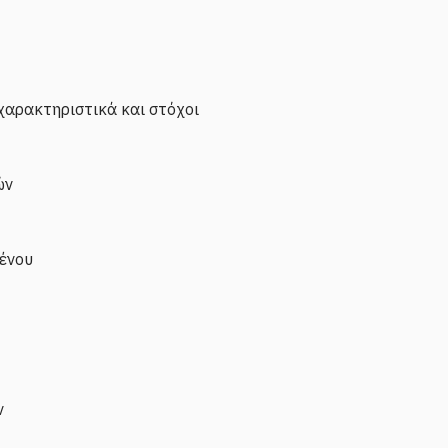
χαρακτηριστικά και στόχοι
ών
μένου
ν