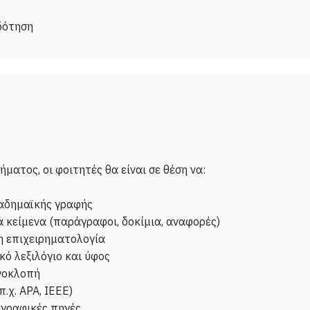
ατος, οι φοιτητές θα είναι σε θέση να:
καδημαϊκής γραφής
κείμενα (παράγραφοι, δοκίμια, αναφορές)
η επιχειρηματολογία
ό λεξιλόγιο και ύφος
γοκλοπή
χ. APA, IEEE)
ογραφικές πηγές