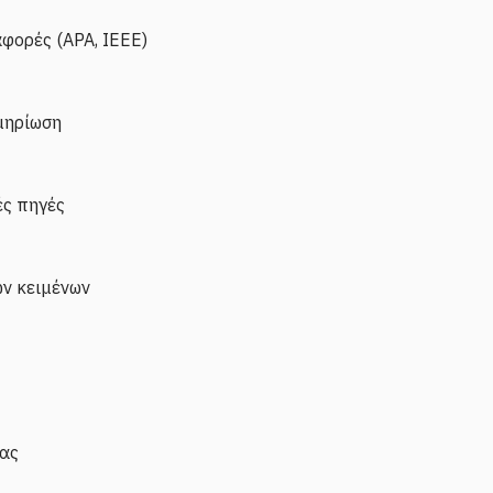
φορές (APA, IEEE)
μηρίωση
ς πηγές
ών κειμένων
ίας