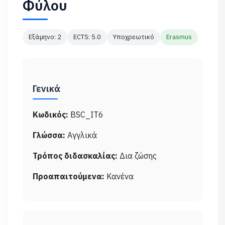
Φύλου
Εξάμηνο: 2
ECTS: 5.0
Υποχρεωτικό
Erasmus
Γενικά
Κωδικός:
BSC_IT6
Γλώσσα:
Αγγλικά
Τρόπος διδασκαλίας:
Δια ζώσης
Προαπαιτούμενα:
Κανένα