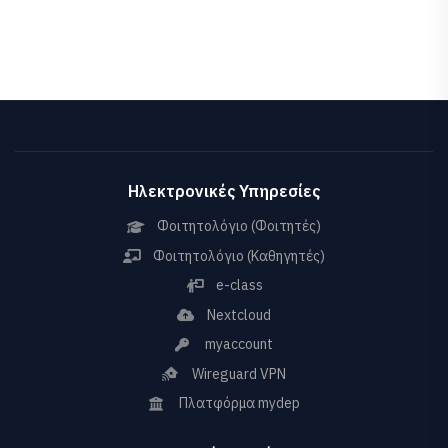
Ηλεκτρονικές Υπηρεσίες
Φοιτητολόγιο (Φοιτητές)
Φοιτητολόγιο (Καθηγητές)
e-class
Nextcloud
myaccount
Wireguard VPN
Πλατφόρμα mydep