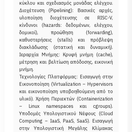
κύκλου και σχεδιασμός μονάδας ελέγχου.
Διοχέτευση (Pipelining): Βασικές αρχές,
υλοποίηση διοχέτευσης σε RISC-V,
κίνδυνοι (hazards: δεδομένων, ελέγχου,
δομικοί), προώθηση (forwarding),
καθυστερήσεις (stalls) και πρόβλεψη
διακλάδωσης (στατική και δυναμική).
Ιεραρχία Μνήμης: Κρυφή μνήμη (cache),
μέτρηση και βελτίωση απόδοσης, εικονική
μνήμη.
Τεχνολογίες Πλατφόρμας: Εισαγωγή στην
Εικονοποίηση (Virtualization – Hypervisors
και εικονοποίηση υποβοηθούμενη από το
υλικό). Χρήση Περιεκτών (Containerization
– Linux namespaces και cgroups).
Υποδομές Υπολογιστικού Νέφους (Cloud
Computing – IaaS, PaaS, SaaS). Εισαγωγή
στην Υπολογιστική Μεγάλης Κλίμακας