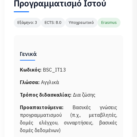
Προγραμματισμό Ιστού
Εξάμηνο: 3
ECTS: 8.0
Υποχρεωτικό
Erasmus
Γενικά
Κωδικός:
BSC_IT13
Γλώσσα:
Αγγλικά
Τρόπος διδασκαλίας:
Δια ζώσης
Προαπαιτούμενα:
Βασικές γνώσεις
προγραμματισμού (π.χ., μεταβλητές,
δομές ελέγχου, συναρτήσεις, βασικές
δομές δεδομένων)