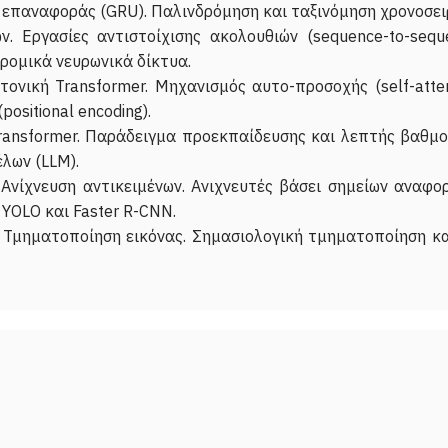
 επαναφοράς (GRU). Παλινδρόμηση και ταξινόμηση χρονοσει
. Εργασίες αντιστοίχισης ακολουθιών (sequence-to-seq
δρομικά νευρωνικά δίκτυα.
τονική Transformer. Μηχανισμός αυτο-προσοχής (self-atten
positional encoding).
ransformer. Παράδειγμα προεκπαίδευσης και λεπτής βαθμ
λων (LLM).
 Ανίχνευση αντικειμένων. Ανιχνευτές βάσει σημείων αναφορ
 YOLO και Faster R-CNN.
: Τμηματοποίηση εικόνας. Σημασιολογική τμηματοποίηση κ