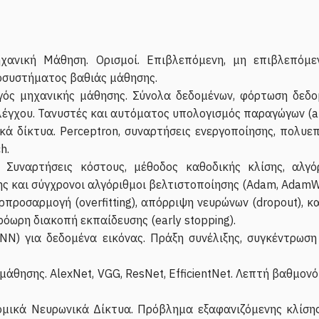
ανική Μάθηση. Ορισμοί. Επιβλεπόμενη, μη επιβλεπόμε
κοσυστήματος βαθιάς μάθησης.
γός μηχανικής μάθησης. Σύνολα δεδομένων, φόρτωση δεδομ
έγχου. Τανυστές και αυτόματος υπολογισμός παραγώγων (au
κά δίκτυα. Perceptron, συναρτήσεις ενεργοποίησης, πολυεπ
h.
 Συναρτήσεις κόστους, μέθοδος καθοδικής κλίσης, αλγ
ς και σύγχρονοι αλγόριθμοι βελτιστοποίησης (Adam, AdamW
ρπροσαρμογή (overfitting), απόρριψη νευρώνων (dropout), 
πρόωρη διακοπή εκπαίδευσης (early stopping).
NN) για δεδομένα εικόνας. Πράξη συνέλιξης, συγκέντρωση 
άθησης. AlexNet, VGG, ResNet, EfficientNet. Λεπτή βαθμον
ομικά Νευρωνικά Δίκτυα. Πρόβλημα εξαφανιζόμενης κλίσ