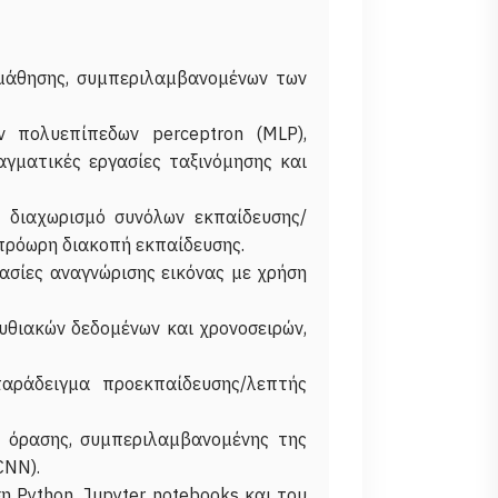
 μάθησης, συμπεριλαμβανομένων των
ν πολυεπίπεδων perceptron (MLP),
αγματικές εργασίες ταξινόμησης και
ν διαχωρισμό συνόλων εκπαίδευσης/
ν πρόωρη διακοπή εκπαίδευσης.
γασίες αναγνώρισης εικόνας με χρήση
υθιακών δεδομένων και χρονοσειρών,
παράδειγμα προεκπαίδευσης/λεπτής
ς όρασης, συμπεριλαμβανομένης της
CNN).
 Python, Jupyter notebooks και του