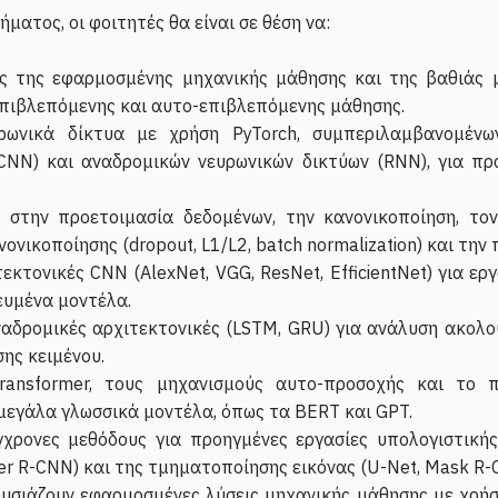
ατος, οι φοιτητές θα είναι σε θέση να:
ιες της εφαρμοσμένης μηχανικής μάθησης και της βαθιάς
πιβλεπόμενης και αυτο-επιβλεπόμενης μάθησης.
ρωνικά δίκτυα με χρήση PyTorch, συμπεριλαμβανομένω
CNN) και αναδρομικών νευρωνικών δικτύων (RNN), για πρ
 στην προετοιμασία δεδομένων, την κανονικοποίηση, το
νονικοποίησης (dropout, L1/L2, batch normalization) και τη
εκτονικές CNN (AlexNet, VGG, ResNet, EfficientNet) για ερ
υμένα μοντέλα.
αδρομικές αρχιτεκτονικές (LSTM, GRU) για ανάλυση ακολο
ης κειμένου.
ransformer, τους μηχανισμούς αυτο-προσοχής και το 
μεγάλα γλωσσικά μοντέλα, όπως τα BERT και GPT.
γχρονες μεθόδους για προηγμένες εργασίες υπολογιστική
ter R-CNN) και της τμηματοποίησης εικόνας (U-Net, Mask R-
ουσιάζουν εφαρμοσμένες λύσεις μηχανικής μάθησης με χρήση