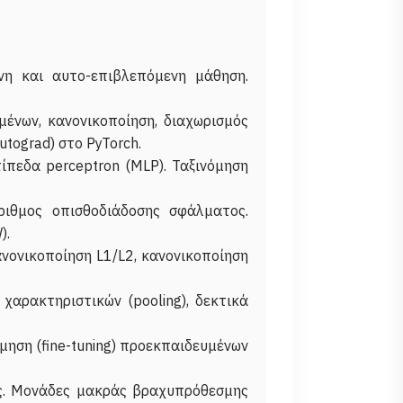
νη και αυτο-επιβλεπόμενη μάθηση.
ένων, κανονικοποίηση, διαχωρισμός
tograd) στο PyTorch.
ίπεδα perceptron (MLP). Ταξινόμηση
όριθμος οπισθοδιάδοσης σφάλματος.
).
κανονικοποίηση L1/L2, κανονικοποίηση
χαρακτηριστικών (pooling), δεκτικά
όμηση (fine-tuning) προεκπαιδευμένων
ης. Μονάδες μακράς βραχυπρόθεσμης