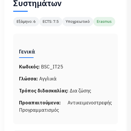
Συστημάτων
Εξάμηνο: 6
ECTS: 7.5
Υποχρεωτικό
Erasmus
Γενικά
Κωδικός:
BSC_IT25
Γλώσσα:
Αγγλικά
Τρόπος διδασκαλίας:
Δια ζώσης
Προαπαιτούμενα:
Αντικειμενοστρεφής
Προγραμματισμός