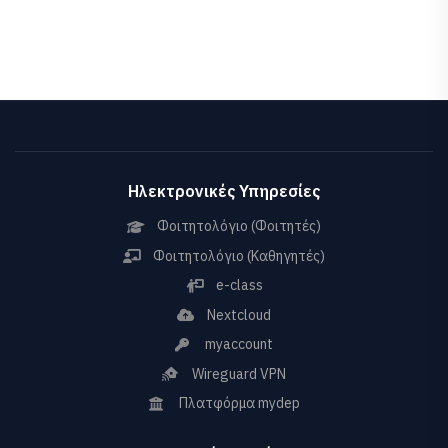
Ηλεκτρονικές Υπηρεσίες
Φοιτητολόγιο (Φοιτητές)
Φοιτητολόγιο (Καθηγητές)
e-class
Nextcloud
myaccount
Wireguard VPN
Πλατφόρμα mydep