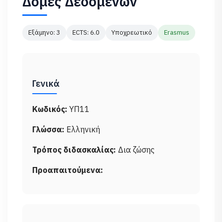
Δομές Δεδομένων
Εξάμηνο: 3
ECTS: 6.0
Υποχρεωτικό
Erasmus
Γενικά
Κωδικός:
ΥΠ11
Γλώσσα:
Ελληνική
Τρόπος διδασκαλίας:
Δια ζώσης
Προαπαιτούμενα: