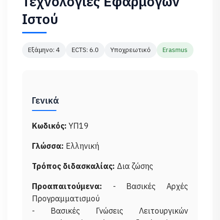
Τεχνολογίες Εφαρμογών
Ιστού
Εξάμηνο: 4
ECTS: 6.0
Υποχρεωτικό
Erasmus
Γενικά
Κωδικός:
ΥΠ19
Γλώσσα:
Ελληνική
Τρόπος διδασκαλίας:
Δια ζώσης
Προαπαιτούμενα:
- Βασικές Αρχές
Προγραμματισμού
- Βασικές Γνώσεις Λειτουργικών