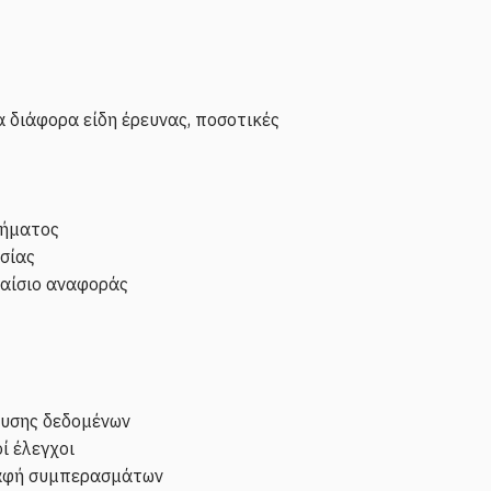
α διάφορα είδη έρευνας, ποσοτικές
λήματος
ασίας
λαίσιο αναφοράς
άλυσης δεδομένων
οί έλεγχοι