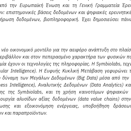
πό την Ευρωπαϊκή Ένωση και τη Γενική Γραμματεία Έρευν
ν: επιστημονικές βάσεις δεδομένων και ψηφιακές ερευνητικ
κλήρωση δεδομένων, βιοπληροφορική. Έχει δημοσιεύσει πά
ο νέο οικονομικό μοντέλο για την αειφόρο ανάπτυξη στο πλαί
εριβάλλον και στον πεπερασμένο χαρακτήρα των φυσικών πό
μία έχουν οι τεχνολογίες της πληροφορίας. H Symbiolabs, τ
ular Intelligence). Η Ευφυής Κυκλική Μετάβαση γεφυρώνει 
η δύναμη των Mεγάλων Δεδομένων (Big Data) μέσα από την 
ess Intelligence), Aναλυτικής Δεδομένων (Data Analytics) 
ης της Symbiolabs, και τη χρήση καινοτόμων ψηφιακών 
ουργία αλυσίδων αξίας δεδομένων (data value chains) στη
ωσης και εξοικονόμηση ενέργειας, υποβοήθηση δράσεων 
ων και παραπροϊόντων
.