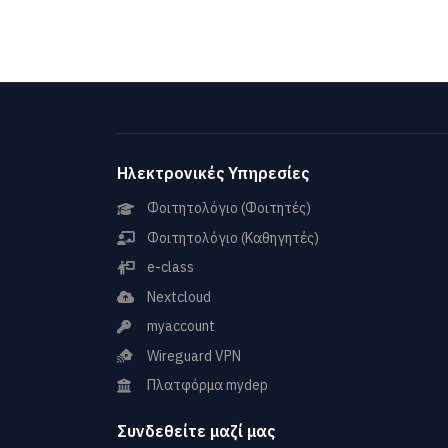
Ηλεκτρονικές Υπηρεσίες
Φοιτητολόγιο (Φοιτητές)
Φοιτητολόγιο (Καθηγητές)
e-class
Nextcloud
myaccount
Wireguard VPN
Πλατφόρμα mydep
Συνδεθείτε μαζί μας