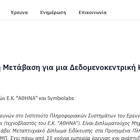
Έρευνα
Ενημέρωση
Επικοινωνία
 Μετάβαση για μια Δεδομενοκεντρική 
ών Ε.Κ. "ΑΘΗΝΑ" και Symbiolabs
ρευνών στο Ινστιτούτο Πληροφοριακών Συστημάτων του Ερευν
bs (τεχνοβλαστός του Ε.Κ. "ΑΘΗΝΑ"). Είναι Διπλωματούχος Μ
 λάβει Mεταπτυχιακό Δίπλωμα Ειδίκευσης στα Προηγμένα Πλ
ΕΜΠ. Έχει πάνω από 15 χρόνια εμπειρία έρευνας και ανάπτυ