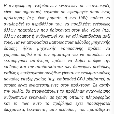
Η αναγνώριση ανθρώπινων ενεργειών σε εικονοσειρές
είναι μια σημαντική εργασία σε εφαρμογές όπου ένας
πράκτορας (π.χ. ένα ρομπότ, ή ένα UAV) πρέπει να
αντιληφθεί το περιβάλλον του, να προβλέψει ενέργειες
άλλων πρακτόρων που βρίσκονται στον ίδιο χώρο (π.χ.
άλλων ρομπότ ή ανθρώπων) και να αλληλεπιδράσει μαζί
τους. Για να αποφασίσει κάποιος ποια μέθοδος μηχανικής
όρασης ή/και μηχανικής νοημοσύνης πρέπει να
χρησιμοποιηθεί από τον πράκτορα για να μπορέσει να
λειτουργήσει αυτόνομα, πρέπει να λάβει υπόψιν την
επίδοση και την αποδοτικότητα των διαφόρων μεθόδων,
καθώς η επεξεργασία συνήθως γίνεται σε ενσωματωμένες
μονάδες επεξεργασίας (π.χ. embedded GPU platforms) οι
οποίες είναι εγκατεστημένες στον πράκτορα. Σε αυτήν
την ομιλία, θα περιγράψουμε το πρόβλημα αναγνώρισης
ανθρώπινων ενεργειών με χρήση οπτικής πληροφορίας
και το πως αυτό το πρόβλημα έχει προσεγγιστεί
διαχρονικά, ξεκινώντας από μεθόδους που προτάθηκαν