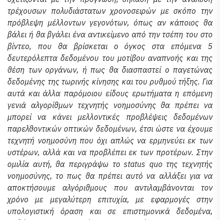
τρέχουσων πολυδιάστατων χρονοσειρών με σκόπο την
πρόβλεψη μέλλοντων γεγονότων, όπως αν κάποιος θα
βάλει ή θα βγάλει ένα αντικείμενο από την τσέπη του στο
βίντεο, που θα βρίσκεται ο όγκος στα επόμενα 5
δευτερόλεπτα δεδομένου του μοτίβου αναπνοής και της
θέση των οργάνων, ή πως θα διασπαστεί ο παγετώνας
δεδομένης της τωρινής κίνησης και του ρυθμού τήξης. Για
αυτά και άλλα παρόμοιου είδους ερωτήματα η επόμενη
γενιά αλγορίθμων τεχνητής νοημοσύνης θα πρέπει να
μπορεί να κάνει μελλοντικές προβλέψεις δεδομένων
παρελθοντικών οπτικών δεδομένων, έτσι ώστε να έχουμε
τεχνητή νοημοσύνη που όχι απλώς να ερμηνεύει εκ των
υστέρων, αλλά και να προβλέπει εκ των προτέρων. Στην
ομιλία αυτή, θα περιγράψω το status quo της τεχνητής
νοημοσύνης, το πως θα πρέπει αυτό να αλλάξει για να
αποκτήσουμε αλγόριθμους που αντιλαμβάνονται τον
χρόνο με μεγαλύτερη επιτυχία, με εφαρμογές στην
υπολογιστική όραση και σε επιστημονικά δεδομένα,