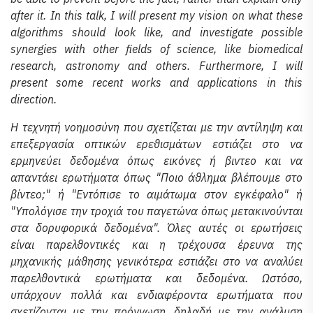
after it. In this talk, I will present my vision on what these
algorithms should look like, and investigate possible
synergies with other fields of science, like biomedical
research, astronomy and others. Furthermore, I will
present some recent works and applications in this
direction.
Η τεχνητή νοημοσύνη που σχετίζεται με την αντίληψη και
επεξεργασία οπτικών ερεθισμάτων εστιάζει στο να
ερμηνεύει δεδομένα όπως εικόνες ή βιντεο και να
απαντάει ερωτήματα όπως "Ποιο άθλημα βλέπουμε στο
βίντεο;" ή "Εντόπισε το αιμάτωμα στον εγκέφαλο" ή
"Υπολόγισε την τροχιά του παγετώνα όπως μετακινούνται
στα δορυφορικά δεδομένα". Όλες αυτές οι ερωτήσεις
είναι παρελθοντικές και η τρέχουσα έρευνα της
μηχανικής μάθησης γενικότερα εστιάζει στο να αναλύει
παρελθοντικά ερωτήματα και δεδομένα. Ωστόσο,
υπάρχουν πολλά και ενδιαφέροντα ερωτήματα που
σχετίζονται με την πρόγνωση, δηλαδή με την ανάλυση