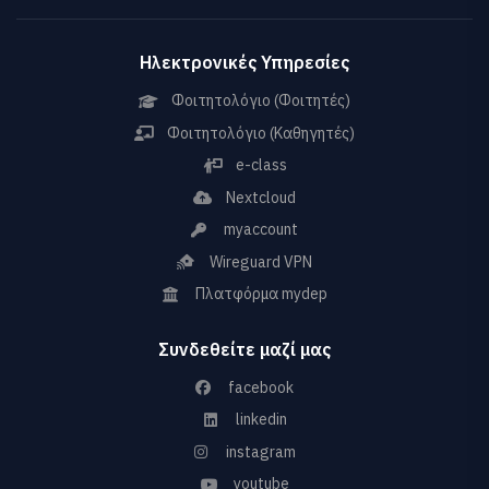
Ηλεκτρονικές Υπηρεσίες
Φοιτητολόγιο (Φοιτητές)
Φοιτητολόγιο (Καθηγητές)
e-class
Nextcloud
myaccount
Wireguard VPN
Πλατφόρμα mydep
Συνδεθείτε μαζί μας
facebook
linkedin
instagram
youtube