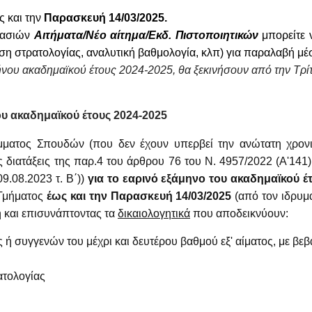
ς και την
Παρασκευή
14/03/2025.
γασιών
Αιτήματα/Νέο αίτημα/Εκδ. Πιστοποιητικών
μπορείτε ν
ση στρατολογίας, αναλυτική βαθμολογία, κλπ) για παραλαβή μ
νου ακαδημαϊκού έτους 2024-2025, θα ξεκινήσουν από την Τρίτ
ου ακαδημαϊκού έτους 2024-2025
μματος Σπουδών (που δεν έχουν υπερβεί την ανώτατη χρονι
 διατάξεις της παρ.4 του άρθρου 76 του Ν. 4957/2022 (Α'14
.08.2023 τ. Β΄))
για το εαρινό εξάμηνο του ακαδημαϊκού έ
 Τμήματος
έως και την Παρασκευή 14/03/2025
(από τον ιδρυμ
ή και επισυνάπτοντας τα
δικαιολογητικά
που αποδεικνύουν:
ς ή συγγενών του μέχρι και δευτέρου βαθμού εξ' αίματος, με 
ατολογίας