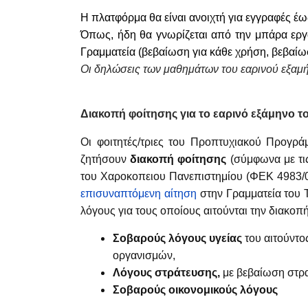
Η πλατφόρμα θα είναι ανοιχτή για εγγραφές έω
Όπως, ήδη θα γνωρίζεται από την μπάρα ερ
Γραμματεία (βεβαίωση για κάθε χρήση, βεβαίω
Οι δηλώσεις των μαθημάτων του εαρινού εξαμή
Διακοπή φοίτησης για το εαρινό εξάμηνο τ
Οι φοιτητές/τριες του Προπτυχιακού Προγρά
ζητήσουν
διακοπή
φοίτησης
(σύμφωνα με τις
του Χαροκοπειου Πανεπιστημίου (ΦΕΚ 4983/09
επισυναπτόμενη αίτηση
στην Γραμματεία του
λόγους για τους οποίους αιτούνται την διακοπ
Σοβαρούς λόγους υγείας
του αιτούντο
οργανισμών,
Λόγους στράτευσης,
με βεβαίωση στρ
Σοβαρούς οικονομικούς λόγους