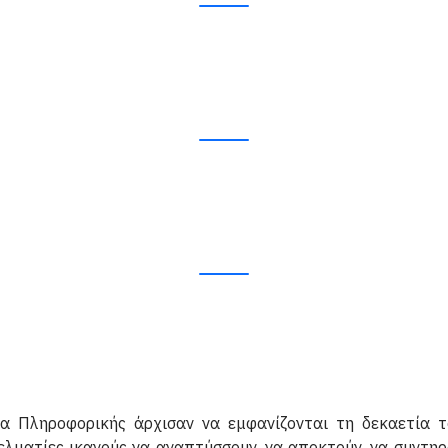
 Πληροφορικής άρχισαν να εμφανίζονται τη δεκαετία τ
λματίες ικανούς να αναπτύσσουν, να αποκτούν, να συντηρο