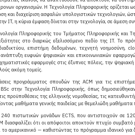
χρονων οργανισμών. Η Τεχνολογία Πληροφορικής ορίζεται ω
ση και διαχείριση ασφαλών υπολογιστικών τεχνολογιών, ώσ
ην IT, η κύρια έμφαση δίνεται στην τεχνολογία, σε άμεση σ
νολογία Πληροφορικής του Τμήματος Πληροφορικής και Τηλ
εξιότητες στο διαρκώς εξελισσόμενο πεδίο της IT. Το πρ
διαδικτύου, επιστήμη δεδομένων, τεχνητή νοημοσύνη, cl
ι ανάπτυξη ευφυών ψηφιακών και επικοινωνιακών εφαρμογώ
ματιστικές εφαρμογές στις έξυπνες πόλεις, την ψηφιακή ο
λλούς ακόμη τομείς.
άσεις προγράμματος σπουδών της ACM για τις επιστήμε
 BSc στην Τεχνολογία Πληροφορικής, όπως δημοσιεύθηκαν
ις προϋποθέσεις της ελληνικής νομοθεσίας, τις κατευθυντή
οντας μαθήματα γενικής παιδείας με θεμελιώδη μαθήματα 
 240 πιστωτικών μονάδων ECTS, που αντιστοιχούν σε 120
M διασφαλίζει ότι οι απόφοιτοι αποκτούν πτυχίο συμβατό
το αμερικανικό — καθιστώντας το πρόγραμμα ιδανικό για δ