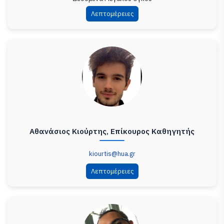
Λεπτομέρειες
Αθανάσιος Κιούρτης, Επίκουρος Καθηγητής
kiourtis@hua.gr
Λεπτομέρειες