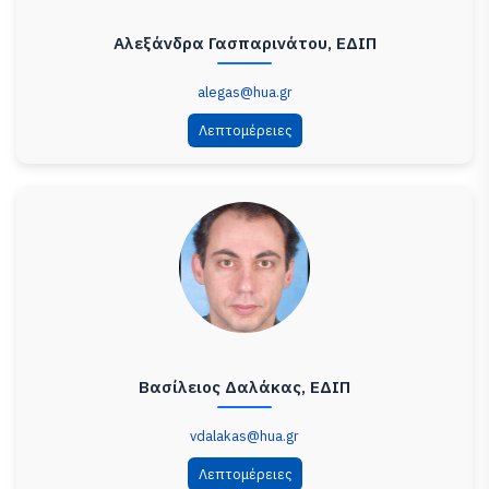
Αλεξάνδρα Γασπαρινάτου, ΕΔΙΠ
alegas@hua.gr
Λεπτομέρειες
Βασίλειος Δαλάκας, ΕΔΙΠ
vdalakas@hua.gr
Λεπτομέρειες