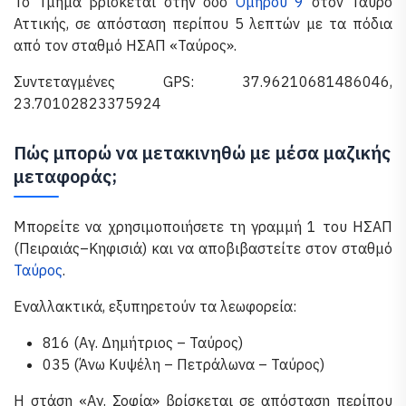
Το Τμήμα βρίσκεται στην οδό
Ομήρου 9
στον Ταύρο
Αττικής, σε απόσταση περίπου 5 λεπτών με τα πόδια
από τον σταθμό ΗΣΑΠ «Ταύρος».
Συντεταγμένες GPS: 37.96210681486046,
23.70102823375924
Πώς μπορώ να μετακινηθώ με μέσα μαζικής
μεταφοράς;
Μπορείτε να χρησιμοποιήσετε τη γραμμή 1 του ΗΣΑΠ
(Πειραιάς–Κηφισιά) και να αποβιβαστείτε στον σταθμό
Ταύρος
.
Εναλλακτικά, εξυπηρετούν τα λεωφορεία:
816 (Αγ. Δημήτριος – Ταύρος)
035 (Άνω Κυψέλη – Πετράλωνα – Ταύρος)
Η στάση «Αγ. Σοφία» βρίσκεται σε απόσταση περίπου