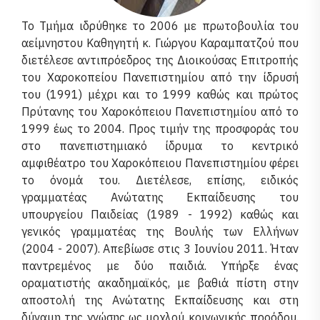
Το Τμήμα ιδρύθηκε το 2006 με πρωτοβουλία του
αείμνηστου Καθηγητή κ. Γιώργου Καραμπατζού που
διετέλεσε αντιπρόεδρος της Διοικούσας Επιτροπής
του Χαροκοπείου Πανεπιστημίου από την ίδρυσή
του (1991) μέχρι και το 1999 καθώς και πρώτος
Πρύτανης του Χαροκόπειου Πανεπιστημίου από το
1999 έως το 2004. Προς τιμήν της προσφοράς του
στο πανεπιστημιακό ίδρυμα το κεντρικό
αμφιθέατρο του Χαροκόπειου Πανεπιστημίου φέρει
το όνομά του. Διετέλεσε, επίσης, ειδικός
γραμματέας Ανώτατης Εκπαίδευσης του
υπουργείου Παιδείας (1989 - 1992) καθώς και
γενικός γραμματέας της Βουλής των Ελλήνων
(2004 - 2007). Απεβίωσε στις 3 Ιουνίου 2011. Ήταν
παντρεμένος με δύο παιδιά. Υπήρξε ένας
οραματιστής ακαδημαϊκός, με βαθιά πίστη στην
αποστολή της Ανώτατης Εκπαίδευσης και στη
δύναμη της γνώσης ως μοχλού κοινωνικής προόδου.