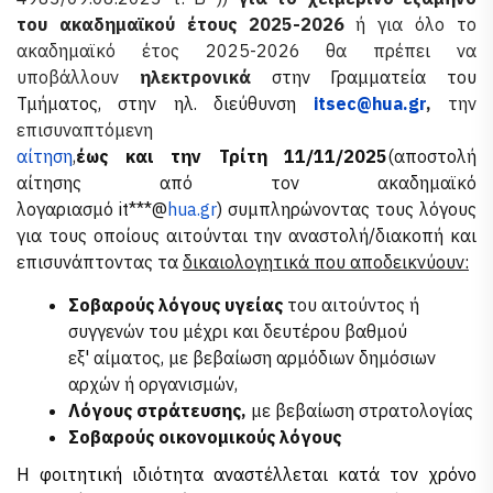
του ακαδημαϊκού έτους 2025-2026
ή για όλο το
ακαδημαϊκό έτος 2025-2026 θα πρέπει να
υποβάλλουν
ηλεκτρονικά
στην Γραμματεία του
Τμήματος, στην ηλ. διεύθυνση
itsec@hua.gr
,
την
επισυναπτόμενη
αίτηση
,
έως και την Τρίτη 11/11/2025
(
α
ποστολή
αίτησης από τ
ον ακαδημαϊκό
λογαριασμό
it***@
hua.gr
)
συμπληρώνοντας τους λόγους
για τους οποίους αιτούνται την
αναστολή/
διακοπή
και
επισυνάπτοντας τα
δικαιολογητικά
που αποδεικνύουν:
Σοβαρούς λόγους υγείας
του αιτούντος ή
συγγενών του μέχρι και δευτέρου βαθμού
εξ' αίματος, με βεβαίωση αρμόδιων δημόσιων
αρχών ή οργανισμών,
Λόγους στράτευσης,
με βεβαίωση στρατολογίας
Σοβαρούς οικονομικούς λόγους
Η φοιτητική ιδ
ιό
τητα αναστέλλεται κατά τον χρόνο