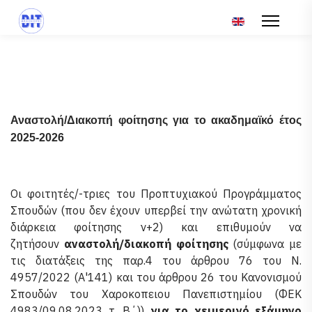
Επιλέξτε τη γλώσ
Αναστολή/Διακοπή φοίτησης
για το
ακαδημαϊκό έτος
2025
-2
026
Οι φοιτητές/-τριες του Προπτυχιακού Προγράμματος
Σπουδών (που δεν έχουν υπερβεί την ανώτατη χρονική
διάρκεια φοίτησης ν+2) και επιθυμούν να
ζητήσουν
αναστολή/διακοπή
φοίτησης
(σύμφωνα με
τις διατάξεις της παρ.4 του άρθρου 76 του Ν.
4957/2022 (Α'141) και του άρθρου 26 του Κανονισμού
Σπουδών του Χαροκοπειου Πανεπιστημίου (ΦΕΚ
4983/09.08.2023 τ. Β΄))
για το χειμερινό εξάμηνο