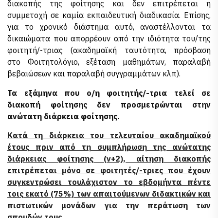
διακοπής της φοίτησης και δεν επιτρέπεται η
συμμετοχή σε καμία εκπαιδευτική διαδικασία. Επίσης,
για το χρονικό διάστημα αυτό, αναστέλλονται τα
δικαιώματα που απορρέουν από την ιδ
ιό
τητα του/της
φοιτητή/-τριας (ακαδημαϊκή ταυτότητα, πρόσβαση
στο
Φοιτητολόγιο, εξέταση μαθημάτων, παραλαβή
βεβαιώσεων και παραλαβή συγγραμμάτων κλπ).
Τα εξάμηνα που ο/η φοιτητής/-τρια τελεί σε
διακοπή φοίτησης δεν προσμετρώνται στην
ανώτατη διάρκεια φοίτησης.
Κατά τη διάρκεια του τελευταίου ακαδημαϊκού
έτους πριν από τη συμπλήρωση της ανώτατης
διάρκειας φοίτησης (ν+2), αίτηση διακοπής
επιτρέπεται μόνο σε φοιτητές/-τριες που έχουν
συγκεντρώσει τουλάχιστον το εβδομήντα πέντε
τοις εκατό (75%) των απαιτούμενων διδακτικών και
πιστωτικών μονάδων για την περάτωση των
σπουδών τους.