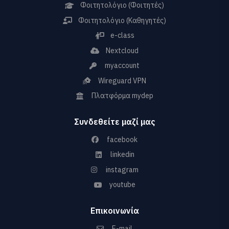
Φοιτητολόγιο (Φοιτητές)
Φοιτητολόγιο (Καθηγητές)
e-class
Nextcloud
myaccount
Wireguard VPN
Πλατφόρμα mydep
Συνδεθείτε μαζί μας
facebook
linkedin
instagram
youtube
Επικοινωνία
E-mail