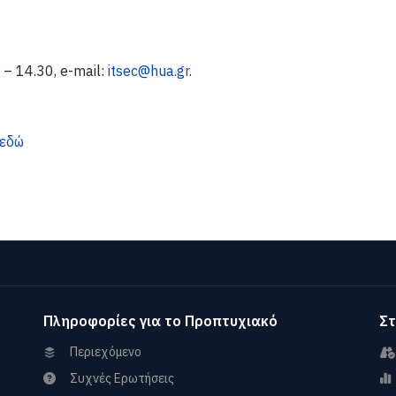
– 14.30, e-mail:
itsec@hua.gr
.
εδώ
Πληροφορίες για το Προπτυχιακό
Στ
Περιεχόμενο
Συχνές Ερωτήσεις