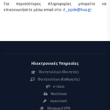
Για περισσότερες πληροφορίες μπορείτε να
επικοινωνήσετε μέσω email στο:
it_ppde@hua.gr
Ηλεκτρονικές Υπηρεσίες
Φοιτητολόγιο (Φοιτητές)
Φοιτητολόγιο (Καθηγητές)
e-class
Nextcloud
myaccount
Wireguard VPN