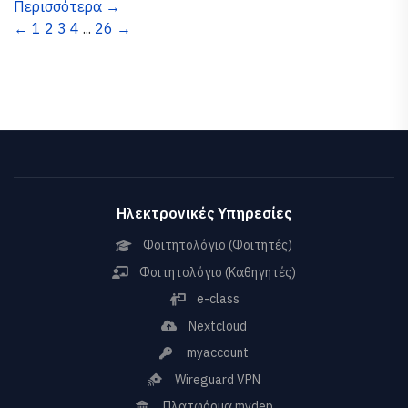
Περισσότερα →
←
1
2
3
4
...
26
→
Ηλεκτρονικές Υπηρεσίες
Φοιτητολόγιο (Φοιτητές)
Φοιτητολόγιο (Καθηγητές)
e-class
Nextcloud
myaccount
Wireguard VPN
Πλατφόρμα mydep