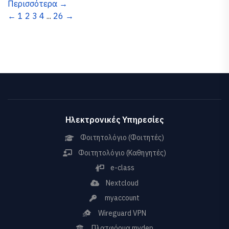
Περισσότερα →
←
1
2
3
4
...
26
→
Ηλεκτρονικές Υπηρεσίες
Φοιτητολόγιο (Φοιτητές)
Φοιτητολόγιο (Καθηγητές)
e-class
Nextcloud
myaccount
Wireguard VPN
Πλατφόρμα mydep